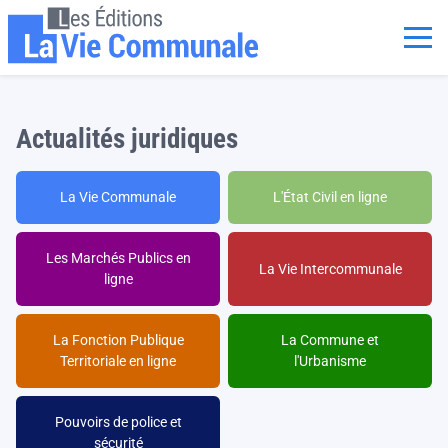
Aller au contenu principal
Panneau de gestion des cookies
Actualités juridiques
La Vie Communale
L'État Civil en ligne
Les Marchés Publics en
La Vie Intercommunale
ligne
La Fonction Publique
La Commune et
Territoriale en ligne
l'Urbanisme
Pouvoirs de police et
sécurité