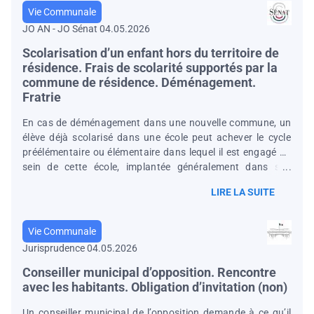
matériaux utilisés et les modalités d'exécution des travaux.
Vie Communale
Le décret donne également aux préfets la compétence pour
JO AN - JO Sénat 04.05.2026
délivrer l'autorisation de travaux en site classé sur les
demandes de certains travaux forestiers, de permis de
Scolarisation d’un enfant hors du territoire de
construire
résidence. Frais de scolarité supportés par la
commune de résidence. Déménagement.
Fratrie
En cas de déménagement dans une nouvelle commune, un
élève déjà scolarisé dans une école peut achever le cycle
préélémentaire ou élémentaire dans lequel il est engagé au
sein de cette école, implantée généralement dans son
ancienne commune de résidence. En outre, si cet élève a un
LIRE LA SUITE
ou des frères ou sœurs, ceux-ci peuvent également être
scolarisés, par dérogation, dans la cette même école. Aux
termes des articles L 212-8 et R 212-21 du code de
Vie Communale
l'éducation, la nouvelle commune de résidence des parents
Jurisprudence 04.05.2026
est tenue de participer financièrement à la scolarisation
des frères et sœurs de leur enfant inscrit
Conseiller municipal d’opposition. Rencontre
avec les habitants. Obligation d’invitation (non)
Un conseiller municipal de l’opposition demande à ce qu’il