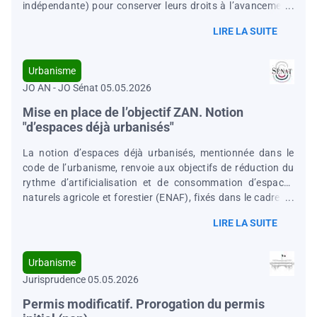
indépendante) pour conserver leurs droits à l’avancement.
Il précise les documents requis selon la nature de l’activité,
LIRE LA SUITE
les modalités de transmission (notamment en cas d’activité
à l’étranger) et remplace les arrêtés antérieurs de 2019
applicables aux trois fonctions publiques.
Urbanisme
JO AN - JO Sénat 05.05.2026
Mise en place de l’objectif ZAN. Notion
"d’espaces déjà urbanisés"
La notion d’espaces déjà urbanisés, mentionnée dans le
code de l’urbanisme, renvoie aux objectifs de réduction du
rythme d’artificialisation et de consommation d’espaces
naturels agricole et forestier (ENAF), fixés dans le cadre de
la loi n° 2021-1104 du 22 août 2021 portant lutte contre le
LIRE LA SUITE
dérèglement climatique et renforcement de la résilience
face à ses effets, dite « loi Climat et résilience ». En
particulier, la consommation d’ENAF est définie à l’article
Urbanisme
194 de la loi Climat et résilience comme « la création ou
Jurisprudence 05.05.2026
l’extension effective d’espaces urbanisés sur le territoire
concerné ». Les espaces urbanisés peuvent être appréciés
Permis modificatif. Prorogation du permis
par