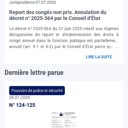
Jurisprudence 07.07.2026
données à caractère personnel mis en œuvre pour la tenue
du registre. Il précise les nouvelles finalités du registre
Report des congés non pris. Annulation du
communal
décret n° 2025-564 par le Conseil d’État
Le décret n° 2025-564 du 21 juin 2025 relatif aux régimes
dérogatoires de report et d'indemnisation des droits à
congé annuel dans la fonction publique est partiellement
annulé (art. 5-1 et 5-2) par le Conseil d’État parce que : -
n’est pas prévue l'information de l'agent par son employeur
LIRE LA SUITE
sur le nombre de jours de congé dont il dispose et sur la
date jusqu'à laquelle ces jours de congés peuvent être pris ;
Dernière lettre parue
- n’est pas prévu non plus le droit au report des congés
annuels non pris lorsque le fonctionnaire a été empêché,
pour des raisons tirées de l'intérêt
Pouvoirs de police et sécurité
28.07.2026
N° 124-125