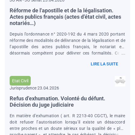
JO AN - JO Sénat 23.04.2026
de la pêche maritime. Compte tenu des agressions
répétées, de la gravité des blessures et de l’avis
Réforme de l'apostille et de la légalisation.
Actes publics français (actes d’état civil, actes
notariés…)
Depuis l’ordonnance n° 2020-192 du 4 mars 2020 portant
réforme des modalités de délivrance de la légalisation et de
l’apostille des actes publics français, le notariat est
désormais compétent pour délivrer ces formalités. Cette
procédure désormais dématérialisée est entrée en vigueur
LIRE LA SUITE
le 1 er mai 2025 pour l’apostille, et le 1 er septembre 2025
pour la légalisation. Concernant les modalités de
délivrance, sous format papier et/ou électronique, le
Etat Civil
ministère de la Justice œuvre auprès des États étrangers et
Jurisprudence 23.04.2026
des organisations internationales comme la Conférence de
La Haye de droit international privé afin que les apostilles
Refus d’exhumation. Volonté du défunt.
et les légalisations électroniques délivrées
Décision du juge judiciaire
En matière d’exhumation ( art. R 2213-40 CGCT), le maire
doit refuser l’autorisation lorsqu’il existe un désaccord
entre proches et un doute sérieux sur la qualité de « plus
proche parent », et attendre, le cas échéant, la décision du