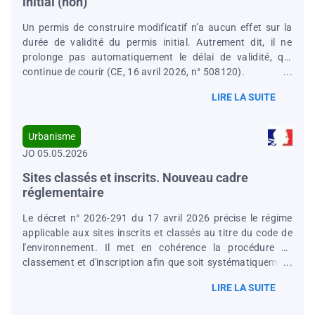
initial (non)
Un permis de construire modificatif n’a aucun effet sur la
durée de validité du permis initial. Autrement dit, il ne
prolonge pas automatiquement le délai de validité, qui
continue de courir (CE, 16 avril 2026, n° 508120).
LIRE LA SUITE
Urbanisme
JO 05.05.2026
Sites classés et inscrits. Nouveau cadre
réglementaire
Le décret n° 2026-291 du 17 avril 2026 précise le régime
applicable aux sites inscrits et classés au titre du code de
l'environnement. Il met en cohérence la procédure de
classement et d'inscription afin que soit systématiquement
recueilli l'avis des conseils municipaux par le préfet. En
LIRE LA SUITE
outre, il prévoit que, lorsque le projet est situé en site classé,
la demande d'autorisation d'urbanisme doit indiquer les