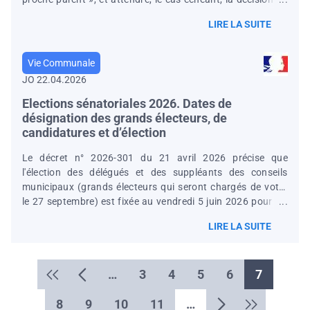
juge judiciaire. En l'espèce, le maire avait autorisé
LIRE LA SUITE
l’exhumation de la défunte à la demande de ses parents en
estimant qu’ils avaient la qualité de plus proches parents
au sens de l’article R 2213-40 du CGCT. Toutefois, le
Vie Communale
concubin a fait valoir que la défunte était inhumée dans
JO 22.04.2026
une concession acquise par lui pour ses funérailles, avec
leur fils mort
Elections sénatoriales 2026. Dates de
désignation des grands électeurs, de
candidatures et d’élection
Le décret n° 2026-301 du 21 avril 2026 précise que
l'élection des délégués et des suppléants des conseils
municipaux (grands électeurs qui seront chargés de voter
le 27 septembre) est fixée au vendredi 5 juin 2026 pour les
communes concernées ( série 2 figurant au tableau n° 5
LIRE LA SUITE
annexé au code électoral ainsi qu'en Guyane, en Polynésie
française, à Saint-Barthélemy, à Saint-Martin et à Wallis-et-
Futuna). Les candidatures à l'élection des sénateurs
Pagination
…
3
4
5
6
7
doivent être déposées du lundi 7 au vendredi 11 septembre
2026 à 18 h pour le 1er tour et, le cas échéant, le jour du
8
9
10
11
…
scrutin au plus tard