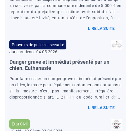
lui soit versé par la commune une indemnité de 5 000 € en
réparation du préjudice qu’il estime avoir subi du fait de
n’avoir pas été invité, en tant qu’élu de l’opposition, à une
réunion de rencontre avec les nouveaux habitants de la
LIRE LA SUITE
commune. Le Conseil d'État rejette le pourvoi au motif que
le tribunal administratif n'a pas commis d'erreur manifeste
dans l'appréciation des faits ni dans l'application des
Pouvoirs de police et sécurité
principes généraux du droit, notamment le respect du droit
Jurisprudence 04.05.2026
à l'information des élus locaux, sans que la réunion
contestée ait un caractère
Danger grave et immédiat présenté par un
chien. Euthanasie
Pour faire cesser un danger grave et immédiat présenté par
un chien, le maire peut légalement ordonner son euthanasie
si la mesure n’est pas manifestement irrégulière ou
disproportionnée ( art. L 211-11 du code rural et de la
pêche maritime). Les propriétaires d’un chien demandaient
LIRE LA SUITE
en référé la suspension de l’arrêté ordonnant son
euthanasie après plusieurs agressions et morsures. Le
Conseil d’État juge que le maire avait pu légalement agir au
Etat Civil
titre du danger grave et immédiat prévu par le code rural et