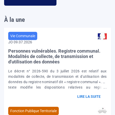
À la une
Vie Communale
JO 09.07.2026
Personnes vulnérables. Registre communal.
Modalités de collecte, de transmission et
d'utilisation des données
Le décret n° 2026-590 du 3 juillet 2026 est relatif aux
modalités de collecte, de transmission et d'utilisation des
données du registre nominatif dit « registre communal ». Le
texte modifie les dispositions relatives au registre
communal afin d'intégrer les évolutions apportées par la loi
LIRE LA SUITE
n° 2024-317 du 8 avril 2024 portant mesures pour bâtir la
société du bien vieillir et de l'autonomie et redéfinir le cadre
juridique du registre communal, en adaptant notamment
Fonction Publique Territoriale
les caractéristiques essentielles des traitements de