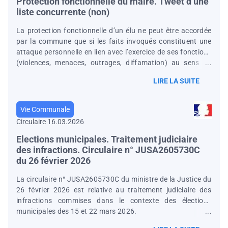
Protection fonctionnelle du maire. Tweet d’une
liste concurrente (non)
La protection fonctionnelle d’un élu ne peut être accordée
par la commune que si les faits invoqués constituent une
attaque personnelle en lien avec l’exercice de ses fonctions
(violences, menaces, outrages, diffamation) au sens de
l’article L 2123-35 du CGCT. La cour juge que la protection
LIRE LA SUITE
ne pouvait être accordée pour un tweet de soutien à une
candidate aux municipales dénonçant le « clientélisme et la
corruption à Nice », car ce message ne visait pas
Vie Communale
personnellement le maire et ne constituait pas une attaque
Circulaire 16.03.2026
au sens du CGCT (CAA Marseille, 3 février 2026, n°
24MA01976).
Elections municipales. Traitement judiciaire
des infractions. Circulaire n° JUSA2605730C
du 26 février 2026
La circulaire n° JUSA2605730C du ministre de la Justice du
26 février 2026 est relative au traitement judiciaire des
infractions commises dans le contexte des élections
municipales des 15 et 22 mars 2026.