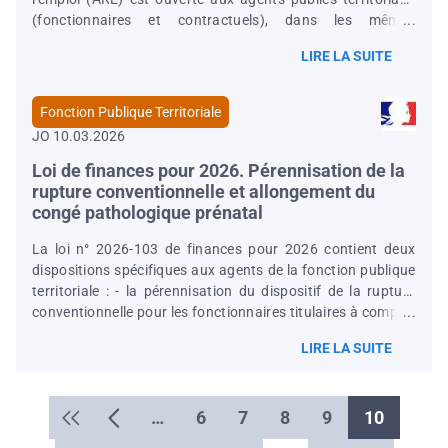
(fonctionnaires et contractuels), dans les mêmes
conditions que les agents du secteur privé, à savoir que
LIRE LA SUITE
l'agent a été involontairement privé d'emploi et,
conformément à l'article L 5422-1, qu'il soit apte au travail
et qu'il recherche un emploi qui satisfasse à des conditions
Fonction Publique Territoriale
d'âge et d'activité antérieure. Les cas dans lesquels un
JO 10.03.2026
agent se verrait privé de son emploi de manière involontaire
sont précisés à l'article 2 du règlement général annexé à
Loi de finances pour 2026. Pérennisation de la
rupture conventionnelle et allongement du
congé pathologique prénatal
La loi n° 2026-103 de finances pour 2026 contient deux
dispositions spécifiques aux agents de la fonction publique
territoriale : - la pérennisation du dispositif de la rupture
conventionnelle pour les fonctionnaires titulaires à compter
du 21 février 2026 ( art. L 550-1 du code général de la
LIRE LA SUITE
fonction publique) ; - l’allongement de la durée totale
possible du congé pathologique prénatal accordé aux
femmes enceintes de 14 à 21 jours à compter du 1 er mars
Pagination
…
6
7
8
9
10
2026 ( art. L 631-3 du code général de la fonction
publique). Le congé pathologique postnatal est de 4