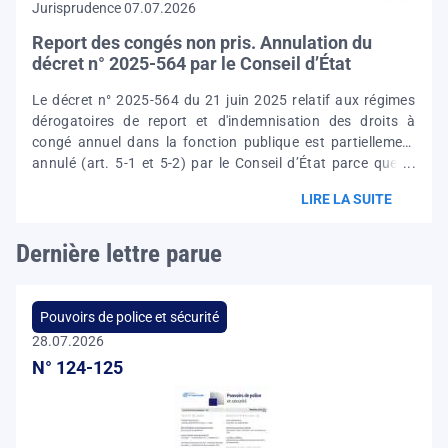
Jurisprudence 07.07.2026
données à caractère personnel mis en œuvre pour la tenue
du registre. Il précise les nouvelles finalités du registre
Report des congés non pris. Annulation du
communal
décret n° 2025-564 par le Conseil d’État
Le décret n° 2025-564 du 21 juin 2025 relatif aux régimes
dérogatoires de report et d'indemnisation des droits à
congé annuel dans la fonction publique est partiellement
annulé (art. 5-1 et 5-2) par le Conseil d’État parce que : -
n’est pas prévue l'information de l'agent par son employeur
LIRE LA SUITE
sur le nombre de jours de congé dont il dispose et sur la
date jusqu'à laquelle ces jours de congés peuvent être pris ;
Dernière lettre parue
- n’est pas prévu non plus le droit au report des congés
annuels non pris lorsque le fonctionnaire a été empêché,
pour des raisons tirées de l'intérêt
Pouvoirs de police et sécurité
28.07.2026
N° 124-125