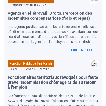
Jurisprudence 10.03.2026
Agents en télétravail. Droits. Perception des
indemnités compensatrices (frais et repas)
Les agents publics exerçant leurs fonctions en télétravail
bénéficient des mêmes droits que ceux travaillant sur leur
lieu d’affectation ; dès lors que le télétravail résulte d’un
accord entre l’agent et l’employeur, ils ont droit aux
indemnités prévues par les délibérations applicables pour
LIRE LA SUITE
couvrir les frais liés au télétravail et l’indemnité
compensatrice de repas. Les agents d’une métropole ayant
travaillé à distance depuis juillet 2020, avec leur accord et
Fonction Publique Territoriale
celui de l’employeur, ont droit à une indemnité forfaitaire de
JO AN - JO Sénat 10.03.2026
60 € et à l’indemnité compensatrice de repas (CE, 20 février
2026, n° 500562).
Fonctionnaires territoriaux révoqués pour faute
grave. Indemnisation chômage (aide au retour
à l'emploi)
Conformément aux dispositions des 1° et 2° de l'article L
5424-1 du code du travail, l'allocation d'aide au retour à
l'emploi (ARE) est ouverte aux agents publics territoriaux