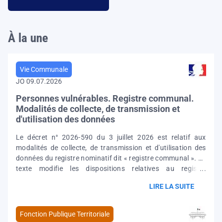
À la une
Vie Communale
JO 09.07.2026
Personnes vulnérables. Registre communal.
Modalités de collecte, de transmission et
d'utilisation des données
Le décret n° 2026-590 du 3 juillet 2026 est relatif aux
modalités de collecte, de transmission et d'utilisation des
données du registre nominatif dit « registre communal ». Le
texte modifie les dispositions relatives au registre
communal afin d'intégrer les évolutions apportées par la loi
LIRE LA SUITE
n° 2024-317 du 8 avril 2024 portant mesures pour bâtir la
société du bien vieillir et de l'autonomie et redéfinir le cadre
juridique du registre communal, en adaptant notamment
Fonction Publique Territoriale
les caractéristiques essentielles des traitements de