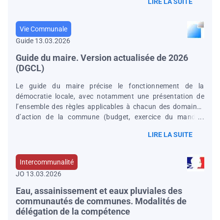
LIRE LA SUITE
Vie Communale
Guide 13.03.2026
Guide du maire. Version actualisée de 2026
(DGCL)
Le guide du maire précise le fonctionnement de la
démocratie locale, avec notamment une présentation de
l’ensemble des règles applicables à chacun des domaines
d’action de la commune (budget, exercice du mandat,
fonction publique territoriale, commande publique) et vient
LIRE LA SUITE
d'être actualisée notamment par la Direction générale des
collectivités locales (DGCL) dépendant du ministère de
l'Intérieur.
Intercommunalité
JO 13.03.2026
Eau, assainissement et eaux pluviales des
communautés de communes. Modalités de
délégation de la compétence