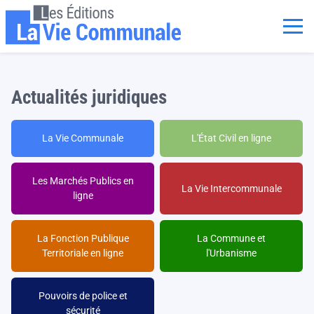
Aller au contenu principal
Panneau de gestion des cookies
Actualités juridiques
La Vie Communale
L'État Civil en ligne
Les Marchés Publics en
La Vie Intercommunale
ligne
La Fonction Publique
La Commune et
Territoriale en ligne
l'Urbanisme
Pouvoirs de police et
sécurité