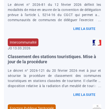
Le décret n° 2026-81 du 12 février 2026 définit les
modalités de mise en œuvre de la convention de délégation
prévue à l'article L 5214-16 du CGCT qui permet aux
communautés de communes de déléguer l'exercice des
compétences eau, assainissement et gestion des eaux
LIRE LA SUITE
pluviales urbaines à l'une de leurs communes membres ou
à un syndicat mixte infra-communautaire.
Intercommunalité
JO 13.03.2026
Classement des stations touristiques. Mise à
jour de la procédure
Le décret n° 2026-121 du 20 février 2026 met à jour et
sécurise la procédure de classement des communes
touristiques en stations classées de tourisme. Il clarifie la
disposition relative à la radiation d'un meublé de tourisme
de la liste des meublés de tourisme classés et il met à jour la
LIRE LA SUITE
partie réglementaire du code du tourisme en abrogeant des
dispositions obsolètes. Enfin, il encadre la facturation, par
Atout France, de frais d'immatriculation.
Fonction Publique Territoriale