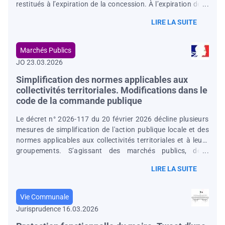
restitués à l’expiration de la concession. À l’expiration de la
concession d’un casino, une commune demandait la
LIRE LA SUITE
restitution de l’immeuble nécessaire à l’exploitation du
service. Le Conseil d’État juge que ce bâtiment, affecté au
service public concédé, constitue un bien de retour
Marchés Publics
revenant à la commune, y compris si son propriétaire était
JO 23.03.2026
un tiers étroitement lié au concessionnaire (CE, 4 mars
2026, n° 511285).
Simplification des normes applicables aux
collectivités territoriales. Modifications dans le
code de la commande publique
Le décret n° 2026-117 du 20 février 2026 décline plusieurs
mesures de simplification de l'action publique locale et des
normes applicables aux collectivités territoriales et à leurs
groupements. S’agissant des marchés publics, deux
nouvelles dispositions sont prévues ( art. 7 et 8 du décret) :
LIRE LA SUITE
- l'acheteur n'est pas tenu d'organiser un concours pour
l'attribution d'un marché de maîtrise d'œuvre qui est conclu
par une collectivité territoriale, un établissement public
Vie Communale
local ou un groupement de collectivités territoriales,
Jurisprudence 16.03.2026
agissant en tant que pouvoir adjudicateur, et qui répond à
un besoin dont le montant est inférieur à 300 000 € HT (