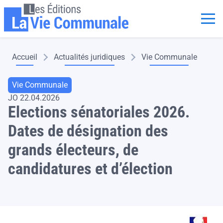
Aller au contenu principal
Panneau de gestion des cookies
Fil d'Ariane
Accueil
Actualités juridiques
Vie Communale
Vie Communale
JO 22.04.2026
Elections sénatoriales 2026.
Dates de désignation des
grands électeurs, de
candidatures et d’élection