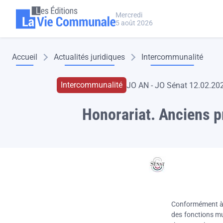
Aller au contenu principal
Panneau de gestion des cookies
Mercredi
5 août 2026
Fil d'Ariane
Accueil
Actualités juridiques
Intercommunalité
Intercommunalité
JO AN - JO Sénat 12.02.20
Honorariat. Anciens p
Conformément 
des fonctions mu