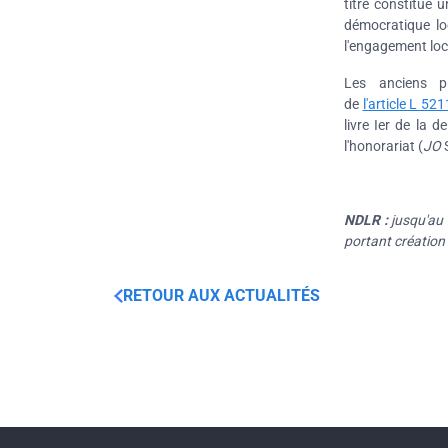
titre constitue 
démocratique lo
l'engagement loc
Les anciens pr
de
l'article L 521
livre Ier de la d
l'honorariat (
JO
NDLR :
jusqu'au 
portant création 
RETOUR AUX ACTUALITÉS
Webform