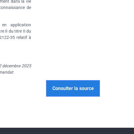
ement dans la vie
econnaissance de
 en application
 II du titre II du
 2122-35 relatif à
22 décembre 2025
e mandat.
Consulter la source