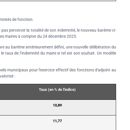
emnités de fonction.
 pas percevoir la totalité de son indemnité, le nouveau barème ci-
des maires à compter du 24 décembre 2025.
re au barème antérieurement défini, une nouvelle délibération du
 le taux de l’indemnité du maire si tel est son souhait. Un modèle
ils municipaux pour l'exercice effectif des fonctions d'adjoint au
alorisé :
Taux (en % de l'indice)
10,89
11,77