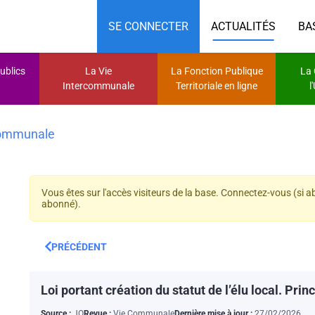
SE CONNECTER
ACTUALITÉS
BA
ublics
La Vie
La Fonction Publique
La
Intercommunale
Territoriale en ligne
l
Communale
Vous êtes sur l'accès visiteurs de la base. Connectez-vous (si 
abonné).
PRÉCÉDENT
Loi portant création du statut de l’élu local. Prin
Source :
JO
Revue :
Vie Communale
Dernière mise à jour :
27/02/2026