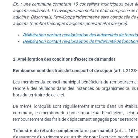
Ex. :
une commune comptant 15 conseillers municipaux peut élire 
adjoints seulement. L’enveloppe indemnitaire était composée de 
adjoints. Désormais, l’enveloppe indemnitaire sera composée de
adjoints (nombre théorique d’adjoints pouvant être désigné).
Délibération portant revalorisation des indemnités de fonctio
Délibération portant revalorisation de l’indemnité de foncti
2. Amélioration des conditions d’exercice du mandat
Remboursement des frais de transport et de séjour (art. L 2123-
Les membres du conseil municipal bénéficient du remboursement 
rendre à des réunions dans des instances ou organismes où ils r
hors du territoire de celle-ci.
De même, lorsqu'ils sont régulièrement inscrits dans un établi
commune, les membres du conseil municipal bénéficient, selon d
remboursement des frais de déplacement engagés pour se rendre a
Trimestre de retraite complémentaire par mandat (art. L 161-
d'assurance d'un trimestre est attribuée pour l'exercice, pendant 