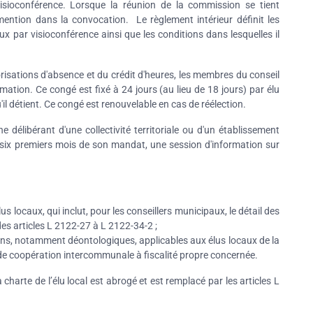
visioconférence. Lorsque la réunion de la commission se tient
 mention dans la convocation. Le règlement intérieur définit les
x par visioconférence ainsi que les conditions dans lesquelles il
ations d'absence et du crédit d'heures, les membres du conseil
rmation. Ce congé est fixé à 24 jours (au lieu de 18 jours) par élu
l détient. Ce congé est renouvelable en cas de réélection.
 délibérant d'une collectivité territoriale ou d'un établissement
 six premiers mois de son mandat, une session d'information sur
s locaux, qui inclut, pour les conseillers municipaux, le détail des
des articles L 2122-27 à L 2122-34-2 ;
tions, notamment déontologiques, applicables aux élus locaux de la
s de coopération intercommunale à fiscalité propre concernée.
a charte de l’élu local est abrogé et est remplacé par les articles L