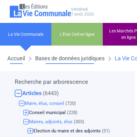
Aller au contenu principal
Panneau de gestion des cookies
Vendredi
7 août 2026
Les Marchés P
La Vie Communale
L'État Civil en ligne
en ligne
Fil d'Ariane
Accueil
Bases de données juridiques
La Vie 
Recherche par arborescence
Articles
(6443)
Maire, élus, conseil
(720)
Conseil municipal
(228)
Maires, adjoints, élus
(303)
Election du maire et des adjoints
(51)