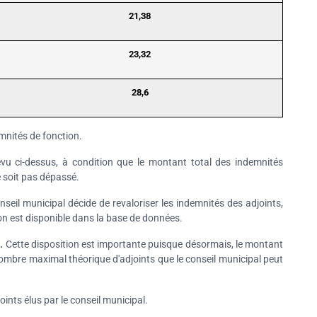
21,38
23,32
28,6
emnités de fonction.
vu ci-dessus, à condition que le montant total des indemnités
e soit pas dépassé.
eil municipal décide de revaloriser les indemnités des adjoints,
ion est disponible dans la base de données.
.
Cette disposition est importante puisque désormais, le montant
ombre maximal théorique d'adjoints que le conseil municipal peut
ints élus par le conseil municipal.