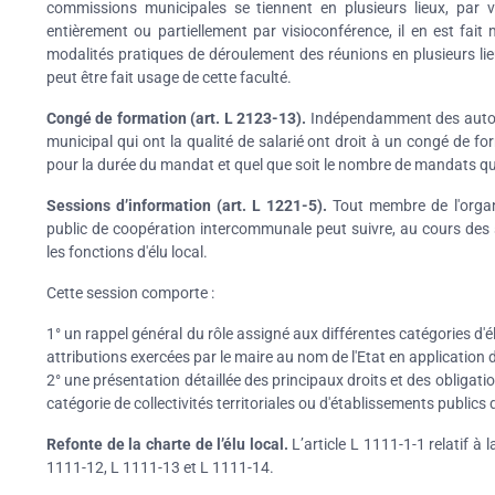
commissions municipales se tiennent en plusieurs lieux, par 
entièrement ou partiellement par visioconférence, il en est fait
modalités pratiques de déroulement des réunions en plusieurs lieu
peut être fait usage de cette faculté.
Congé de formation (art. L 2123-13).
Indépendamment des autoris
municipal qui ont la qualité de salarié ont droit à un congé de fo
pour la durée du mandat et quel que soit le nombre de mandats qu'i
Sessions d’information (art. L 1221-5).
Tout membre de l'organe
public de coopération intercommunale peut suivre, au cours des
les fonctions d'élu local.
Cette session comporte :
1° un rappel général du rôle assigné aux différentes catégories d'élu
attributions exercées par le maire au nom de l'Etat en application 
2° une présentation détaillée des principaux droits et des obliga
catégorie de collectivités territoriales ou d'établissements public
Refonte de la charte de l’élu local.
L’article L 1111-1-1 relatif à l
1111-12, L 1111-13 et L 1111-14.