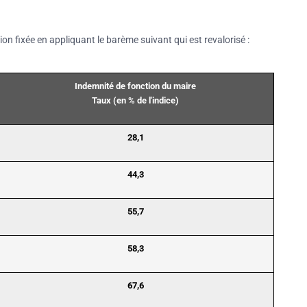
on fixée en appliquant le barème suivant qui est revalorisé :
Indemnité de fonction du maire
Taux (en % de l'indice)
28,1
44,3
55,7
58,3
67,6