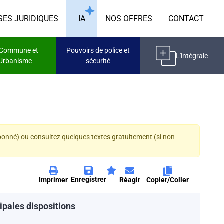
SES JURIDIQUES
IA
NOS OFFRES
CONTACT
 Commune et
Pouvoirs de police et
L'intégrale
'Urbanisme
sécurité
abonné) ou consultez quelques textes gratuitement (si non
Enregistrer
Imprimer
Réagir
Copier/Coller
cipales dispositions